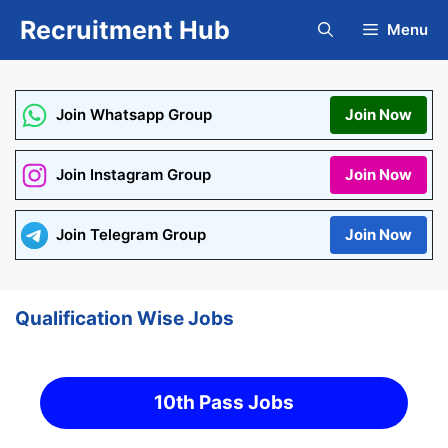
Skip
Recruitment Hub
Menu
to
content
Join Whatsapp Group
Join Now
Join Instagram Group
Join Now
Join Telegram Group
Join Now
Qualification Wise Jobs
10th Pass Jobs